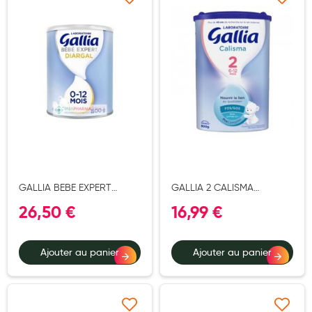
Ajouter à ma liste d’envie
Ajouter à ma liste d’e
Aromathérapie
Diététique minceur
Phytothérapie
Régimes médicaux
Gemmothérapie
Confiserie
Voies respiratoires
GALLIA BEBE EXPERT
GALLIA 2 CALISMA
Oligothérapie
DIARGAL POUDRE 800G
POUDRE 800G
26,50 €
16,99 €
Compléments alimentaires
Médicaments et Santé
Ajouter au panier
Ajouter au panier
Premiers soins
Pansements