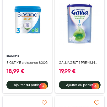
Ajouter à ma liste d’envie
Ajouter à ma liste d’e
Hygiène nasale
Antibactériens
Nutrition clinique
Anti-poux
Solaire et moustique
Piqûres insectes
BIOSTIME
Appareils
BIOSTIME croissance 800G
GALLIAGEST 1 PREMIUM
POUDRE 800G
Soins jambes lourdes
18,99 €
19,99 €
Contention veineuse
Ajouter au panier
Ajouter au panier
Contactologie
Accessoires pieds et semelles
Soins ORL
Ajouter à ma liste d’envie
Ajouter à ma liste d’e