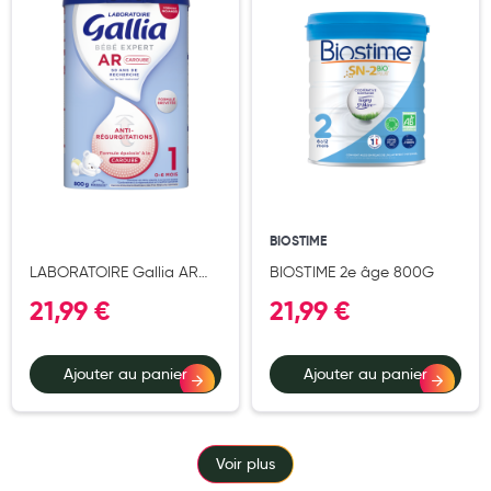
Cannes
Chaussures
Prothèses mammaires externes
Médication familiale
Orthopédie
Les marques
BIOSTIME
My Privilege
LABORATOIRE Gallia AR
BIOSTIME 2e âge 800G
Caroube 1er âge 800g dès
Les promotions
21,99 €
21,99 €
la naissance
Ajouter au panier
Ajouter au panier
Voir plus