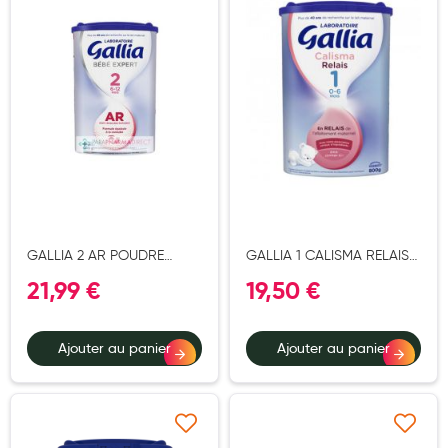
Douleurs articulaires et musculaires
Santé séniors
Anti acariens, anti gale, anti tiques, insectifuges
Vétérinaire
Incontinence
Ronflement
GALLIA 2 AR POUDRE
GALLIA 1 CALISMA RELAIS
Autotests
800G
POUDRE 800G
21,99 €
19,50 €
Protections auditives
Lunettes
Ajouter au panier
Ajouter au panier
Piluliers
Matériel medical
Ajouter à ma liste d’envie
Ajouter à ma liste d’e