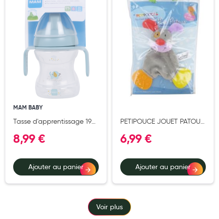
Cannes
Chaussures
Prothèses mammaires externes
Médication familiale
Orthopédie
Les marques
MAM BABY
My Privilege
Tasse d'apprentissage 190
PETIPOUCE JOUET PATOUS
ml - Décorée bec évolutif
PELUCHE
Les promotions
8,99 €
6,99 €
avec anse
Ajouter au panier
Ajouter au panier
Voir plus