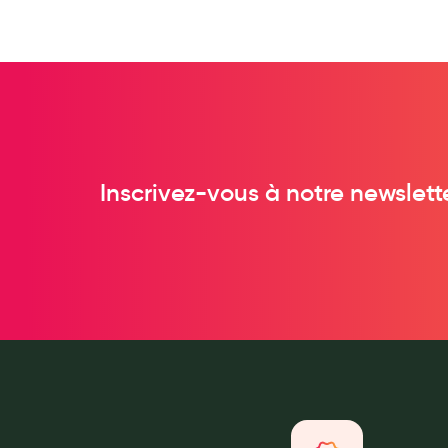
Pansements
Hygiène nasale
Antibactériens
Nutrition clinique
Anti-poux
Solaire et moustique
Inscrivez-vous à notre newslett
Piqûres insectes
Appareils
Soins jambes lourdes
Contention veineuse
Contactologie
Accessoires pieds et semelles
Soins ORL
Douleurs articulaires et musculaires
Santé séniors