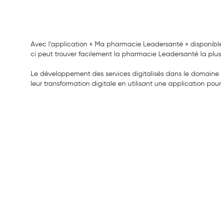
Soins maman
Tisanes allaitement et compléments alimentaires
Accessoires maternité
Avec l’application « Ma pharmacie Leadersanté » disponible
Gammes spécifiques tisanes allaitement et compléments mat
ci peut trouver facilement la pharmacie Leadersanté la plus 
Nature
Le développement des services digitalisés dans le domaine d
Aromathérapie
leur transformation digitale en utilisant une application pou
Diététique minceur
Phytothérapie
Régimes médicaux
Gemmothérapie
Confiserie
Voies respiratoires
Oligothérapie
Compléments alimentaires
Médicaments et Santé
Premiers soins