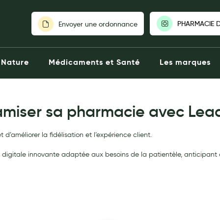
PHARMACIE D
Envoyer une ordonnance
PHARMACIE DES 
Nature
Médicaments et Santé
Les marques
Ouverte aujourd'hu
Avenue Alderi
0442550000
amiser sa pharmacie avec Lea
Click & Col
’améliorer la fidélisation et l’expérience client.
Voir la pharm
re digitale innovante adaptée aux besoins de la patientèle, anticipant
Choisir une autre 