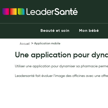
Ma Pharmacie LeaderSanté
Ouvrir l'application
Beauté et soin
Capillaires
Beauté et soin
Mon bébé
Visage
Corps
Application mobile
Accueil
Minceur
Une application pour dyn
Hygiène intime
Soins mains et ongles
Utiliser une application pour dynamiser sa pharmacie permet d
Soins des pieds
Leadersanté fait évoluer l’image des officines avec une off
Dentifrices et bains de bouche
Brosses à dents et accessoires dentaires
Maquillage
Pour Homme
Crème solaire - Visage et corps