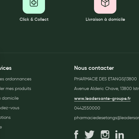
Click & Collect
Livraison à domicile
vices
Nous contacter
es ordonnances
PHARMACIE DES ETANGS|13800
r mes produits
Avenue Alderic Chave, 13800 Istr
à domicile
www.leadersante-groupe.fr
endez-vous
0442550000
tions
pharmaciedesetangs@leadersant
e