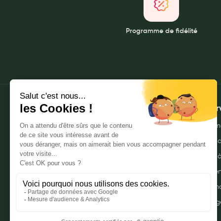
Anti acariens, anti gale, anti tiques, insectifuges
Vétérinaire
Programme de fidélité
Incontinence
Ronflement
Autotests
Protections auditives
Lunettes
À propos
Mes ser
Piluliers
Qui sommes-nous ?
Envoyer m
Matériel medical
Nos pharmacies
Commande
Cannes
Mentions légales
Livraison 
Chaussures
Politique de gestion des données
Click & r
Prothèses mammaires externes
personnelles
Mes promo
Médication familiale
CGU
Myprivileg
Orthopédie
Notre FAQ
Les marques